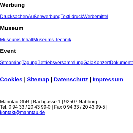
Werbung
Drucksachen
Außenwerbung
Textildruck
Werbemittel
Museum
Museums Inhalt
Museums Technik
Event
Streaming
Tagung
Betriebsversammlung
Gala
Konzert
Dokumenta
Cookies
|
Sitemap
|
Datenschutz
|
Impressum
Manntau GbR | Bachgasse 1 | 92507 Nabburg
Tel. 0 94 33 / 20 43 99-0 | Fax 0 94 33 / 20 43 99-5 |
kontakt@manntau.de